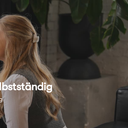
lbstständig
g