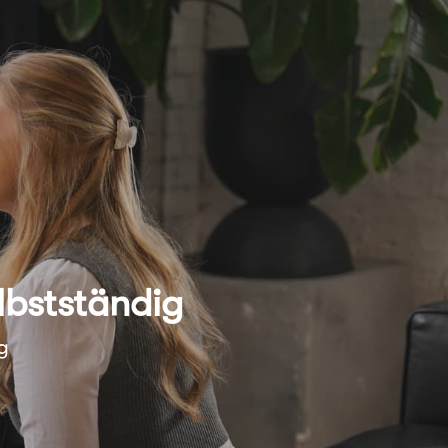
lbstständig
g