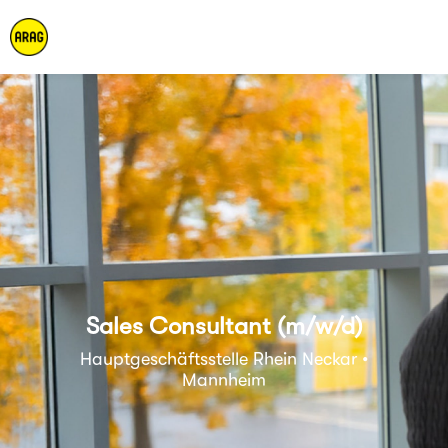
Sales Consultant (m/w/d)
Hauptgeschäftsstelle Rhein Neckar •
Mannheim