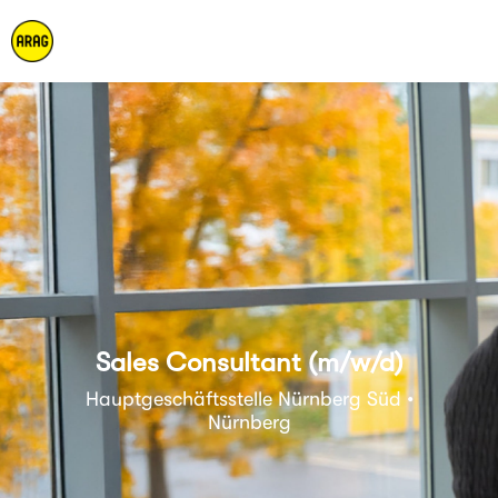
Sales Consultant (m/w/d)
Hauptgeschäftsstelle Nürnberg Süd •
Nürnberg